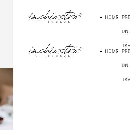
HOME
PR
UN
TA
HOME
PR
UN
TA